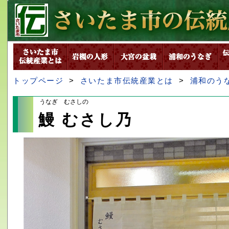
トップページ
>
さいたま市伝統産業とは
>
浦和のう
うなぎ むさしの
鰻 むさし乃