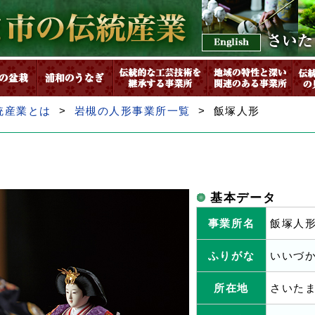
統産業とは
>
岩槻の人形事業所一覧
> 飯塚人形
基本データ
事業所名
飯塚人
ふりがな
いいづ
所在地
さいたま