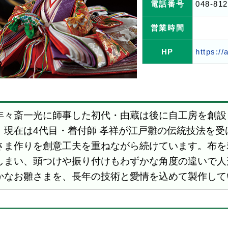
電話番号
048-812
営業時間
HP
https://
々斎一光に師事した初代・由蔵は後に自工房を創設
。現在は4代目・着付師 孝祥が江戸雛の伝統技法を受
さま作りを創意工夫を重ねながら続けています。布を
しまい、頭つけや振り付けもわずかな角度の違いで人
かなお雛さまを、長年の技術と愛情を込めて製作して