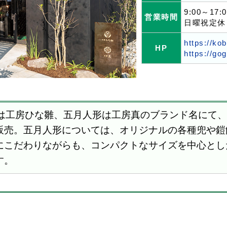
9:00～17
営業時間
日曜祝定休
https://ko
HP
https://go
は工房ひな雛、五月人形は工房真のブランド名にて、
販売。五月人形については、オリジナルの各種兜や鎧
にこだわりながらも、コンパクトなサイズを中心とし
す。