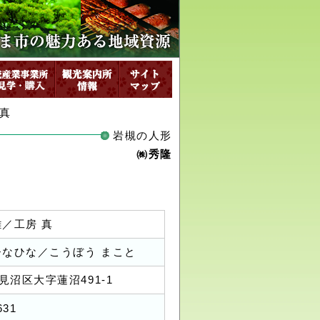
 真
岩槻の人形
㈱秀隆
雛／工房 真
ひなひな／こうぼう まこと
見沼区大字蓮沼491-1
631