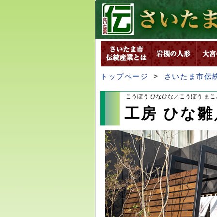
トップページ
>
さいたま市伝
こうぼう ひなひな／こうぼう まこ
工房 ひな雛