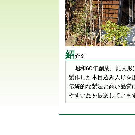
紹
介文
昭和60年創業。雛人形
製作した木目込み人形を
伝統的な製法と高い品質
やすい品を提案していま