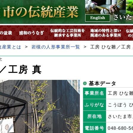
統産業とは
>
岩槻の人形事業所一覧
> 工房 ひな雛／工房
と
／工房 真
基本データ
事業所名
工房 ひな
ふりがな
こうぼう 
所在地
さいたま市
電話番号
048-680-5