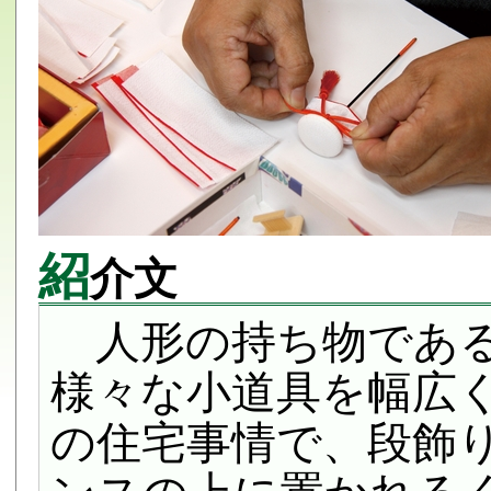
紹
介文
人形の持ち物である
様々な小道具を幅広
の住宅事情で、段飾