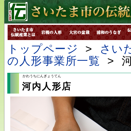
トップページ
>
さい
の人形事業所一覧
> 
かわうちにんぎょうてん
河内人形店