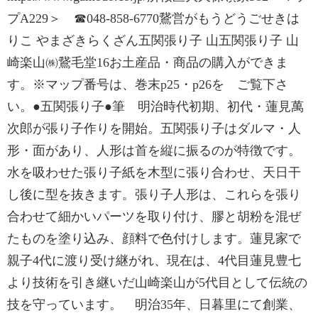
プA229＞ ☎048-858-6770鵞営がもうどうごせきは
りこ やまざきらくざん五関張り子 山五関張り子 山
崎楽山㈱鵞毛堂16お土産品・商品の購入ができま
す。※マップ番号は、巻末p25・p26を ご覧下さ
い。●五関張り子●筆 明治時代初期、初代・蓮見萬
次郎が張り子作りを開始。五関張り子はダルマ・人
形・面があり、人形は首を縦に振るのが特徴です。
水を吸わせた張り子紙を木型に張り合わせ、天日干
し後に型を抜きます。張り子人形は、これらを張り
合わせて細かいパーツを取り付け、膠と胡粉を混ぜ
たものを塗り込み、顔料で色付けします。蓮見家で
親子4代に渡り受け継がれ、現在は、4代目蓮見豊七
より技術を引き継いだ山崎楽山が5代目として伝統の
技を守っています。 明治35年、日暮里にて創業、